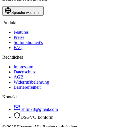
Sprache wechseln
Produkt
Features
Preise
So funktioniert's
FAQ
Rechtliches
Impressum
Datenschutz
AGB
Widerrufsbelehrung
Barrierefreiheit
Kontakt
tshfm78@gmail.com
DSGVO-konform
©
2026
Fixcosts.
Alle Rechte vorbehalten.