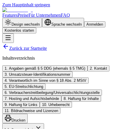
Zum Hauptinhalt springen
Features
Preise
Für Unternehmen
FAQ
Design wechseln
Sprache wechseln
Anmelden
Kostenlos starten
Zurück zur Startseite
Inhaltsverzeichnis
1. Angaben gemäß § 5 DDG (ehemals § 5 TMG)
2. Kontakt
3. Umsatzsteuer-Identifikationsnummer
4. Verantwortlich im Sinne von § 18 Abs. 2 MStV
5. EU-Streitschlichtung
6. Verbraucherstreitbeilegung/Universalschlichtungsstelle
7. Hosting und Aufsichtsbehörde
8. Haftung für Inhalte
9. Haftung für Links
10. Urheberrecht
11. Bildnachweise und Lizenzen
Drucken